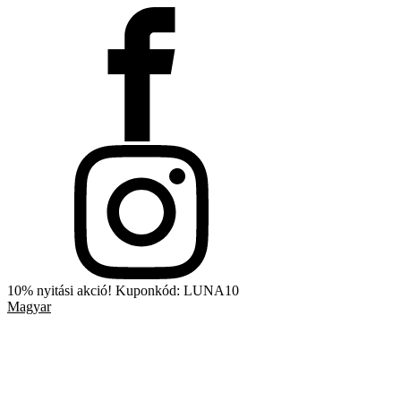
10% nyitási akció! Kuponkód: LUNA10
Magyar