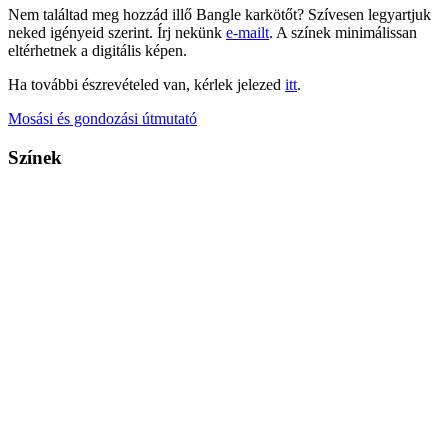
Nem találtad meg hozzád illő Bangle karkötőt? Szívesen legyartjuk
neked igényeid szerint. Írj nekünk
e-mailt
. A színek minimálissan
eltérhetnek a digitális képen.
Ha további észrevételed van, kérlek jelezed
itt
.
Mosási és gondozási útmutató
Színek