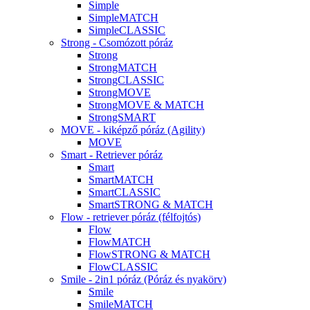
Simple
SimpleMATCH
SimpleCLASSIC
Strong - Csomózott póráz
Strong
StrongMATCH
StrongCLASSIC
StrongMOVE
StrongMOVE & MATCH
StrongSMART
MOVE - kiképző póráz (Agility)
MOVE
Smart - Retriever póráz
Smart
SmartMATCH
SmartCLASSIC
SmartSTRONG & MATCH
Flow - retriever póráz (félfojtós)
Flow
FlowMATCH
FlowSTRONG & MATCH
FlowCLASSIC
Smile - 2in1 póráz (Póráz és nyakörv)
Smile
SmileMATCH