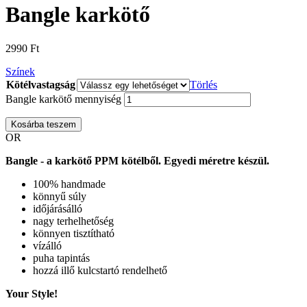
Bangle karkötő
2990
Ft
Színek
Kötélvastagság
Törlés
Bangle karkötő mennyiség
Kosárba teszem
OR
Bangle - a karkötő PPM kötélből. Egyedi méretre készül.
100% handmade
könnyű súly
időjárásálló
nagy terhelhetőség
könnyen tisztítható
vízálló
puha tapintás
hozzá illő kulcstartó rendelhető
Your Style!