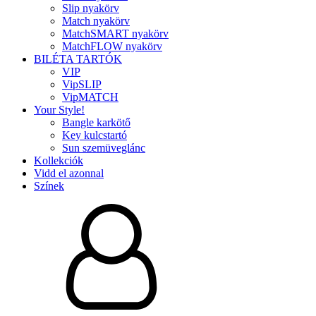
Slip nyakörv
Match nyakörv
MatchSMART nyakörv
MatchFLOW nyakörv
BILÉTA TARTÓK
VIP
VipSLIP
VipMATCH
Your Style!
Bangle karkötő
Key kulcstartó
Sun szemüveglánc
Kollekciók
Vidd el azonnal
Színek