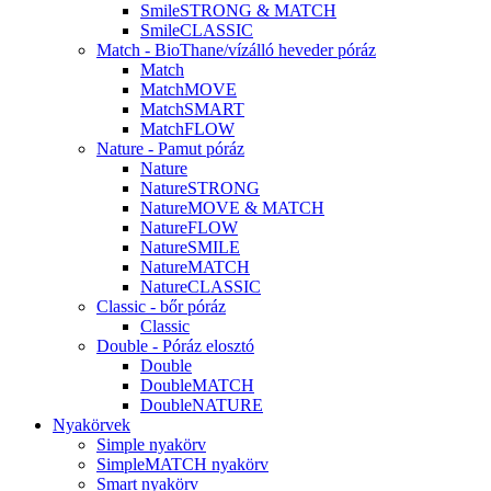
SmileSTRONG & MATCH
SmileCLASSIC
Match - BioThane/vízálló heveder póráz
Match
MatchMOVE
MatchSMART
MatchFLOW
Nature - Pamut póráz
Nature
NatureSTRONG
NatureMOVE & MATCH
NatureFLOW
NatureSMILE
NatureMATCH
NatureCLASSIC
Classic - bőr póráz
Classic
Double - Póráz elosztó
Double
DoubleMATCH
DoubleNATURE
Nyakörvek
Simple nyakörv
SimpleMATCH nyakörv
Smart nyakörv