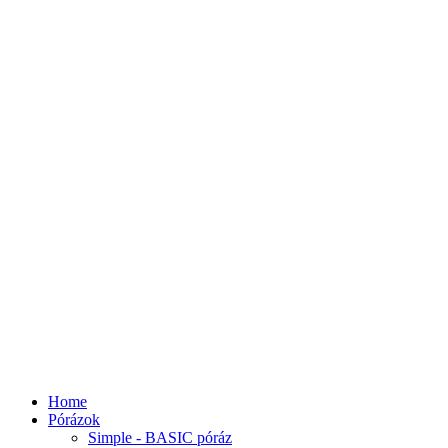
Home
Pórázok
Simple - BASIC póráz