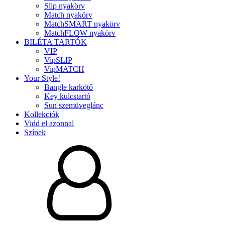
Slip nyakörv
Match nyakörv
MatchSMART nyakörv
MatchFLOW nyakörv
BILÉTA TARTÓK
VIP
VipSLIP
VipMATCH
Your Style!
Bangle karkötő
Key kulcstartó
Sun szemüveglánc
Kollekciók
Vidd el azonnal
Színek