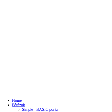
Home
Pórázok
Simple - BASIC póráz