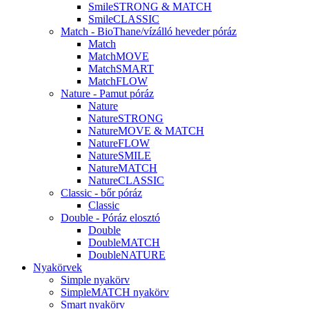
SmileSTRONG & MATCH
SmileCLASSIC
Match - BioThane/vízálló heveder póráz
Match
MatchMOVE
MatchSMART
MatchFLOW
Nature - Pamut póráz
Nature
NatureSTRONG
NatureMOVE & MATCH
NatureFLOW
NatureSMILE
NatureMATCH
NatureCLASSIC
Classic - bőr póráz
Classic
Double - Póráz elosztó
Double
DoubleMATCH
DoubleNATURE
Nyakörvek
Simple nyakörv
SimpleMATCH nyakörv
Smart nyakörv