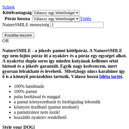
Színek
Kötélvastagság
Póráz hossza
Törlés
NatureSMILE mennyiség
Kosárba teszem
OR
NatureSMILE - a jókedv pamut kötélpóráz. A NatureSMILE
egy nem fojtós póráz itt a nyakörv és a póráz egy egységet alkot.
A nyakrész dupla soros így minden kutyának kellemes sétát
biztosít és a jókedv garantált. Egyik nagy kedvencem, mert
gyorsan felrakható és levehető. Mivel,hogy nincs karabiner így
ő is a könnyű pórázokhoz tartozik. Válassz hozzá
biléta tartót
.
100% handmade
100% pamut
puha borítással és maggal
a pamut környezetbarát és biológiailag lebomlik
könnyen tiszítható (pamut mosható)
a pamutzsinor nem úszik!
hozzáillö nyakörv rendelhető
Style your DOG!