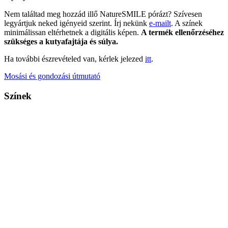
Nem találtad meg hozzád illő NatureSMILE pórázt? Szívesen
legyártjuk neked igényeid szerint. Írj nekünk
e-mailt
. A színek
minimálissan eltérhetnek a digitális képen.
A termék ellenőrzéséhez
szükséges a kutyafajtája és súlya.
Ha további észrevételed van, kérlek jelezed
itt
.
Mosási és gondozási útmutató
Színek