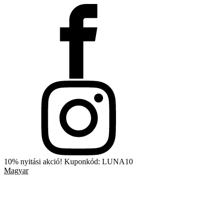
10% nyitási akció! Kuponkód: LUNA10
Magyar