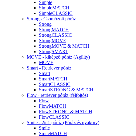
Simple
SimpleMATCH
SimpleCLASSIC
Strong - Csomózott póráz
Strong
StrongMATCH
StrongCLASSIC
StrongMOVE
StrongMOVE & MATCH
StrongSMART
MOVE - kiképző póráz (Agility)
MOVE
Smart - Retriever póráz
Smart
SmartMATCH
SmartCLASSIC
SmartSTRONG & MATCH
Flow - retriever póráz (félfojtós)
Flow
FlowMATCH
FlowSTRONG & MATCH
FlowCLASSIC
Smile - 2in1 póráz (Póráz és nyakörv)
Smile
SmileMATCH