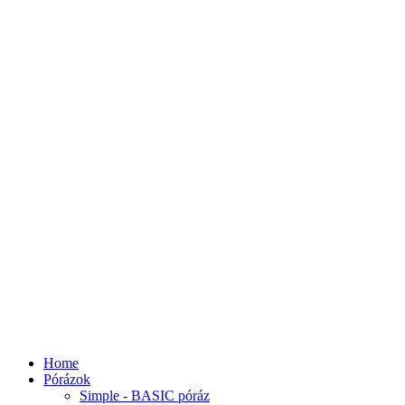
Home
Pórázok
Simple - BASIC póráz