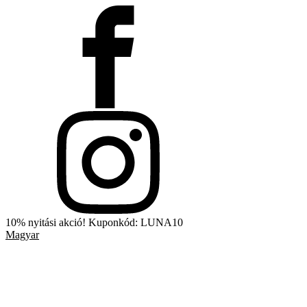
10% nyitási akció! Kuponkód: LUNA10
Magyar