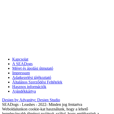
Kapcsolat
A SEADogs
Méret és ápolási útmutató
Impressum
Adatkezelési tájékoztató
Általános Szerződési Feltételek
Hasznos információk
Ajándékkártya
Design by Advanityc Design Studio
SEADogs - Leashes - 2022- Minden jog fentartva
Weboldalunkon cookie-kat használunk, hogy a lehető
legrelevánsabb élményt nyújtsuk azáltal, hogy emlékezünk a