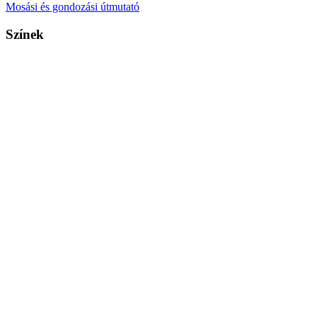
Mosási és gondozási útmutató
Színek