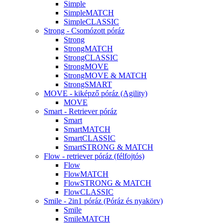
Simple
SimpleMATCH
SimpleCLASSIC
Strong - Csomózott póráz
Strong
StrongMATCH
StrongCLASSIC
StrongMOVE
StrongMOVE & MATCH
StrongSMART
MOVE - kiképző póráz (Agility)
MOVE
Smart - Retriever póráz
Smart
SmartMATCH
SmartCLASSIC
SmartSTRONG & MATCH
Flow - retriever póráz (félfojtós)
Flow
FlowMATCH
FlowSTRONG & MATCH
FlowCLASSIC
Smile - 2in1 póráz (Póráz és nyakörv)
Smile
SmileMATCH