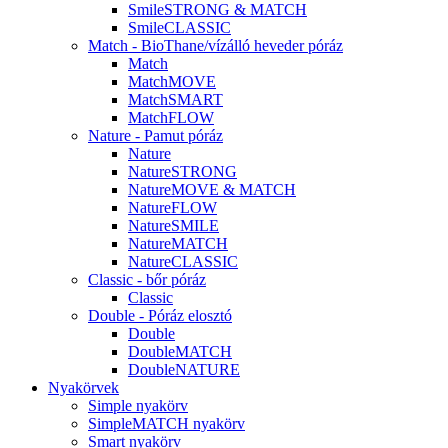
SmileSTRONG & MATCH
SmileCLASSIC
Match - BioThane/vízálló heveder póráz
Match
MatchMOVE
MatchSMART
MatchFLOW
Nature - Pamut póráz
Nature
NatureSTRONG
NatureMOVE & MATCH
NatureFLOW
NatureSMILE
NatureMATCH
NatureCLASSIC
Classic - bőr póráz
Classic
Double - Póráz elosztó
Double
DoubleMATCH
DoubleNATURE
Nyakörvek
Simple nyakörv
SimpleMATCH nyakörv
Smart nyakörv