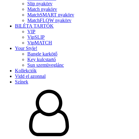
Slip nyakörv
Match nyakörv
MatchSMART nyakörv
MatchFLOW nyakörv
BILÉTA TARTÓK
VIP
VipSLIP
VipMATCH
Your Style!
Bangle karkötő
Key kulcstartó
Sun szemüveglánc
Kollekciók
Vidd el azonnal
Színek